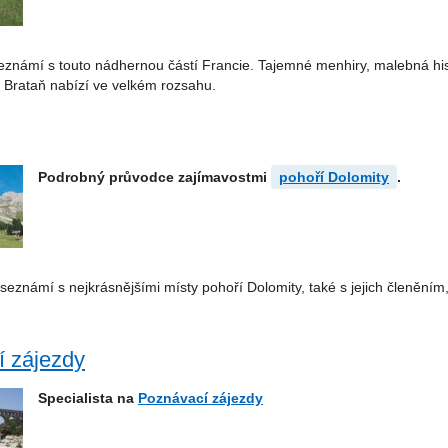
známí s touto nádhernou částí Francie. Tajemné menhiry, malebná hist
é Brataň nabízí ve velkém rozsahu.
Podrobný průvodce zajímavostmi
pohoří Dolomity
.
eznámí s nejkrásnějšími místy pohoří Dolomity, také s jejich členěním, 
 zájezdy
Specialista na
Poznávací zájezdy