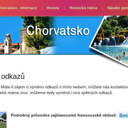
horvatsko - informace
Historie
Historická města
Národní par
 odkazů
. Máte-li zájem o výměnu odkazů s tímto webem, můžete nás kontaktov
ebů máme více, můžeme tedy vyměnit i více zpětných odkazů.
Podrobný průvodce zajímavostmi francouzské oblasti
Bret