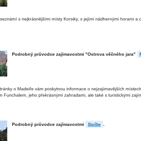
eznámí s nejkrásnějšími místy Korsiky, s jejími nádhernými horami a o
Podrobný průvodce zajímavostmi "Ostrova věčného jara"
ránky o Madeiře vám poskytnou informace o nejzajímavějších místech
 Funchalem, jeho překrásnými zahradami, ale také s turistickými zajím
Podrobný průvodce zajímavostmi
Sicílie
.