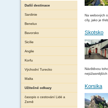
Další destinace
Sardinie
Na webových str
cíly, jako je t
Benelux
Skotsko
Bavorsko
Sicílie
Anglie
Korfu
Návštěvou toho
Východní Turecko
nejúžasnějších 
Malta
Korsika
Užitečné odkazy
časopis o cestování Lidé a
Země