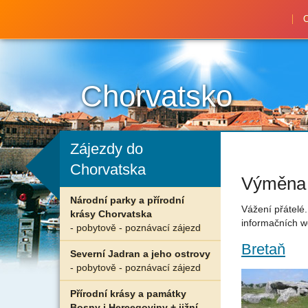
C
Chorvatsko
Zájezdy do
Chorvatska
Výměna
Národní parky a přírodní
Vážení přátelé
krásy Chorvatska
informačních w
- pobytově - poznávací zájezd
Bretaň
Severní Jadran a jeho ostrovy
- pobytově - poznávací zájezd
Přírodní krásy a památky
Bosny i Hercegoviny + jižní