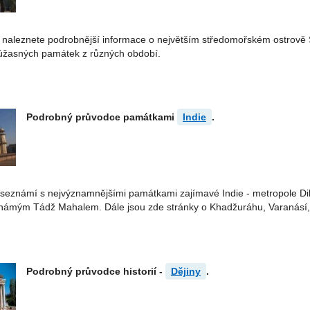
aleznete podrobnější informace o největším středomořském ostrově Sicíli
úžasných památek z různých období.
Podrobný průvodce památkami
Indie
.
seznámí s nejvýznamnějšími památkami zajímavé Indie - metropole Dill
námým Tádž Mahalem. Dále jsou zde stránky o Khadžuráhu, Varanásí, 
Podrobný průvodce historií -
Dějiny
.