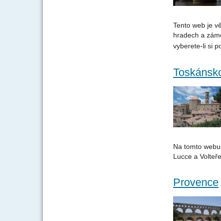
Tento web je v
hradech a zámc
vyberete-li si 
Toskánsk
Na tomto webu 
Lucce a Volteře
Provence