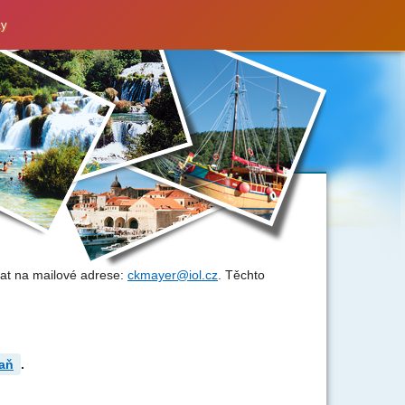
ky
at na mailové adrese:
ckmayer@iol.cz
. Těchto
aň
.