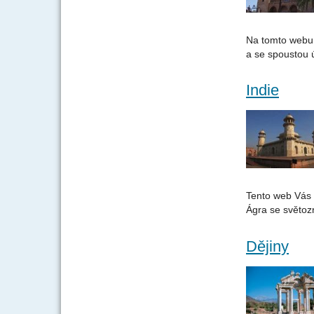
Na tomto webu n
a se spoustou 
Indie
Tento web Vás 
Ágra se světoz
Dějiny