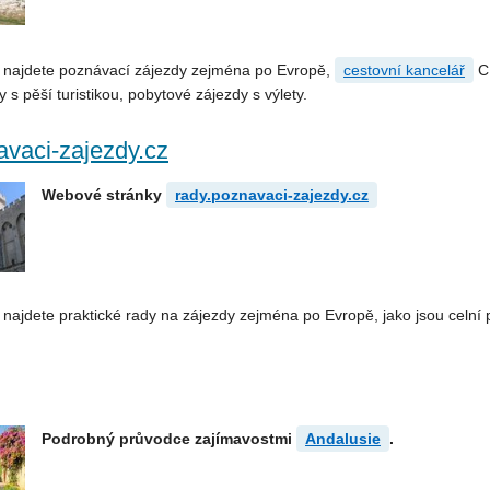
 najdete poznávací zájezdy zejména po Evropě,
cestovní kancelář
CK
y s pěší turistikou, pobytové zájezdy s výlety.
avaci-zajezdy.cz
Webové stránky
rady.poznavaci-zajezdy.cz
najdete praktické rady na zájezdy zejména po Evropě, jako jsou celní p
Podrobný průvodce zajímavostmi
Andalusie
.