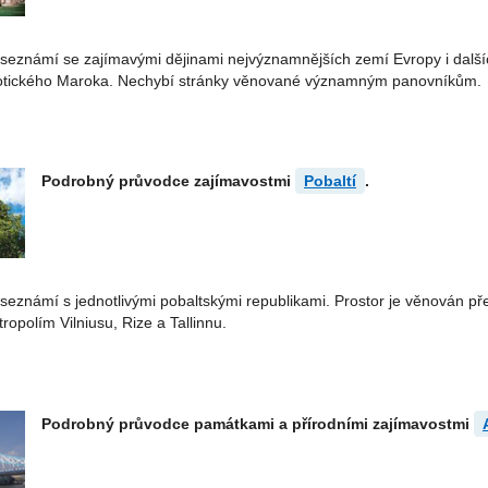
eznámí se zajímavými dějinami nejvýznamnějších zemí Evropy i dalších 
xotického Maroka. Nechybí stránky věnované významným panovníkům.
Podrobný průvodce zajímavostmi
Pobaltí
.
seznámí s jednotlivými pobaltskými republikami. Prostor je věnován 
opolím Vilniusu, Rize a Tallinnu.
Podrobný průvodce památkami a přírodními zajímavostmi