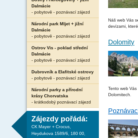
Dalmácie
- pobytově - poznávací zájezd
Náš web Vás se
Národní park Mljet + jižní
devízami, kter
Dalmácie
- pobytově - poznávací zájezd
Dolomity
Ostrov Vis - poklad střední
Dalmácie
- pobytově - poznávací zájezd
Dubrovník a Elafitské ostrovy
- pobytově - poznávací zájezd
Tento web Vás s
Národní parky a přírodní
Dolomitech.
krásy Chorvatska
- krátkodobý poznávací zájezd
Poznávací
Zájezdy pořádá:
CK Mayer + Crocus,
Heydukova 1589/6, 180 00,