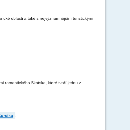
ické oblasti a také s nejvýznamnějším turistickými
i romantického Skotska, které tvoří jednu z
Korsika
.