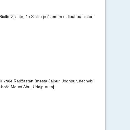
i. Zjistíte, že Sicílie je územím s dlouhou historií
í,kraje Radžastán (města Jaipur, Jodhpur, nechybí
hoře Mount Abu, Udajpuru aj.